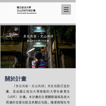
國立政治大學
​文山共好USR計畫
Community Renaissance
​關於計畫
「多元共容・文山共好」共生社區打造計
畫，是由國立政治大學推動的大學社會責任
（USR） 計畫。本計畫的主要關懷場域為政大
周邊的安康社區及其鄰近社區。隨著興隆社宅