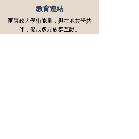
教育連結
匯聚政大學術能量，與在地共學共
伴，促成多元族群互動。
協作共生
跨域整合校內外資源，共同應對社
區所面臨的多元議題與挑戰。
國立政治大學