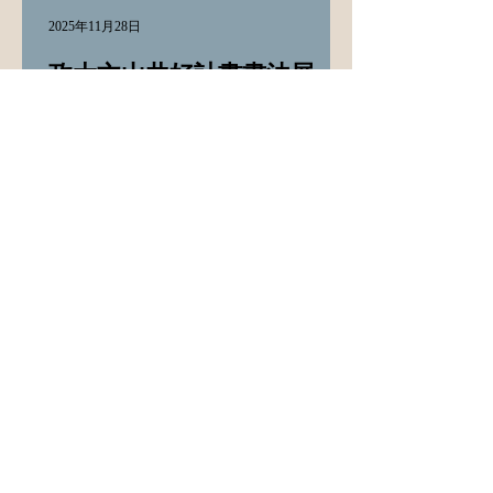
2025年11月28日
政大文山共好計畫書法展
銀髮學員揮毫寫出生命光彩
國立政治大學「多元共容．文山共好」
USR計畫長期深耕在地，與興隆日照中
心合作開設書法課程，並攜手文山區公
所，11月28日於文山公民會館舉辦第三
屆「長韻－興隆日照書法展」開幕茶
會。現場展出多幅長輩們專注投入、精
心書寫的作品。