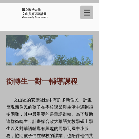
國立政治大學
​文山共好USR計畫
Community Renaissance
​銜轉生一對一輔導課程
文山區的安康社區中有許多新住民，計畫
發現新住民的孩子在學校課業與生活中遇到很
多困難，其中最重要的是華語銜轉。為了幫助
這群銜轉生，計畫媒合政大華語文教學碩士學
生以及對華語輔導有興趣的同學到國中小服
務，協助孩子們在學校的課業，也陪伴他們共