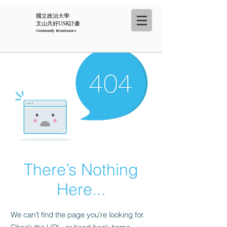
國立政治大學
​文山共好USR計畫
Community Renaissance
There’s Nothing
Here...
We can’t find the page you’re looking for.