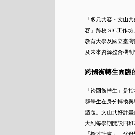
「多元共容・文山共好
容」跨校 SIG工
教育大學及國立臺灣
及未來資源整合機制
跨國銜轉生面臨
「跨國銜轉生」是指
群學生在身分轉換與
議題。文山共好計畫自
大到每學期開設四班
「攬才計畫」，父母