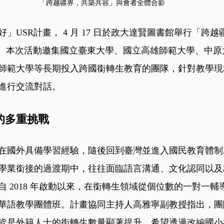
「跨越疆界，共築共容」與會者全體合影
」USR計畫， 4 月 17 日於政大達賢圖書館舉行「跨
作坊。本次活動邀集國立臺東大學、國立高雄師範大學、中
師範大學等長期投入跨國銜轉生教育的團隊，針對教學現
進行交流對話。
的多重挑戰
在國外具備學習經驗，隨後回到臺灣並進入國民教育體制
學業銜接的過渡期中，往往面臨語言溝通、文化認同以及
 2018 年啟動以來，在銜轉生領域從個位數的一對一輔
華語教學團體班。計畫協同主持人高雅寧副教授指出，團
皆是外籍人士的銜轉生數量顯著提升。希望透過改編國小