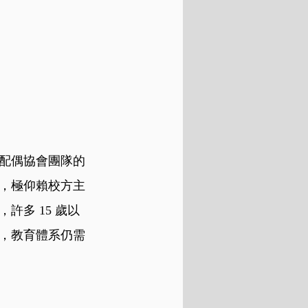
配偶協會團隊的
，極仰賴校方主
多 15 歲以
，教育體系仍需