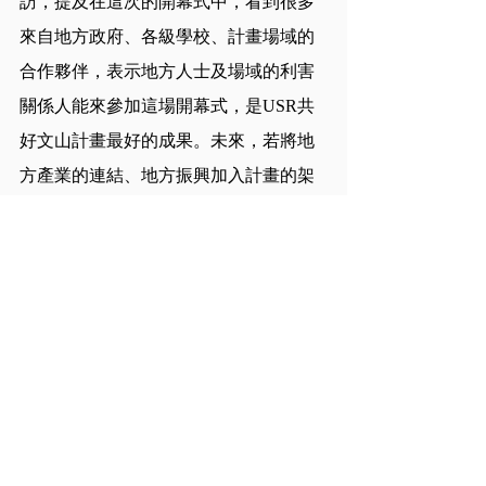
訪，提及在這次的開幕式中，看到很多
來自地方政府、各級學校、計畫場域的
合作夥伴，表示地方人士及場域的利害
關係人能來參加這場開幕式，是USR共
好文山計畫最好的成果。未來，若將地
方產業的連結、地方振興加入計畫的架
構中，將使得USR共好文山計畫更加完
善。
「願你永遠安康：政大USR共好文山計
畫年度特展」期間吸引了許多校內師生
駐足觀展，場域的合作夥伴也專程進入
校園，期望於寒冬中接收這份溫暖的歲
末祝福。