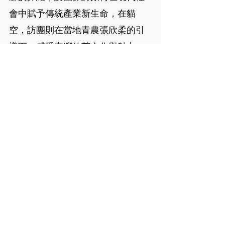
會中賦予傳統產業新生命，在貓
空，訪團則在當地青農張欣柔的引
導下，感受臺灣的茶文化與魅力，
並討論大學如何透過學術研發量能
為茶產業提供不同視野。政大團隊
透過深度文化體驗，向信州大學的
訪團展現政大與在地社區連結的努
力與大學社會責任的實踐成果。
本次信州大學代表團來訪，象徵著
兩校將加速推動學術合作，並預計
在未來透過師生互訪、共同研究計
畫等方式，將合作領域具體化，特