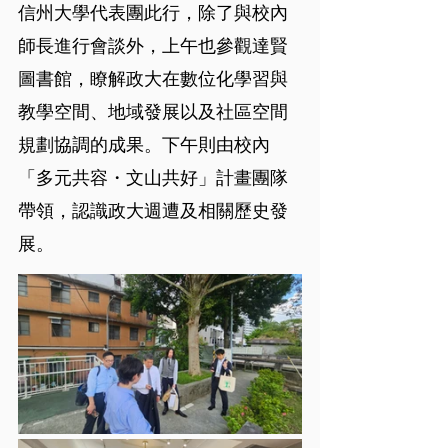
信州大學代表團此行，除了與校內
師長進行會談外，上午也參觀達賢
圖書館，瞭解政大在數位化學習與
教學空間、地域發展以及社區空間
規劃協調的成果。下午則由校內
「多元共容・文山共好」計畫團隊
帶領，認識政大週遭及相關歷史發
展。