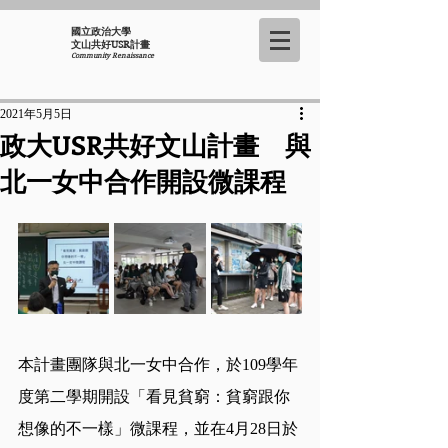
國立政治大學
​文山共好USR計畫
Community Renaissance
2021年5月5日
政大USR共好文山計畫 與
北一女中合作開設微課程
本計畫團隊與北一女中合作，於109學年
度第二學期開設「看見貧窮：貧窮跟你
想像的不一樣」微課程，並在4月28日於