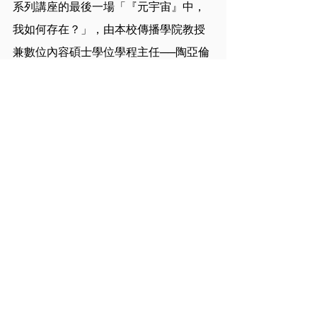
系列講座的最後一場「『元宇宙』中，
我如何存在？」，由本校傳播學院教授
兼數位內容碩士學位學程主任──陶亞倫
老師，替我們揭露元宇宙的宏大與奧妙
之處。陶老師採非典型的觀點看待「元
宇宙」，他更著重於以人性出發，深度
挖掘新科技對人的精神造成的影響，並
剖析其可能延伸出的政治性與社會議
題。他更向同學們拋出一道犀利的哲學
性問題：「何謂真實？何謂現實？」。
針對「真實」，陶老師將其拆解成兩個
面向：已在場的真實與尚未來臨的現實
──潛在的元宇宙。最後，陶老師預測，
未來真實世界衰落時，會使人們欲逃離