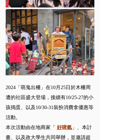
2024「萌鬼出柵」在10月25日於木柵周
遭的社區盛大登場，接續有10/25-27的小
孩搗蛋、以及10/30-31裝扮消費拿優惠等
活動。
本次活動由在地商家「 
好啤氣
」、本計
畫、以及政大學生共同舉辦，並邀請超