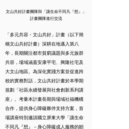
文山共好計畫團隊與「讓生命不同凡『想』」
計畫團隊進行交流
「多元共容・文山共好」計畫（以下簡
稱文山共好計畫）深耕在地邁入第八
年，長期關注都市貧窮議題與多元族群
共容，場域涵蓋安康平宅、興隆社宅及
大文山地區。為深化實踐方案並促進跨
校的實務對話，文山共好計畫於本學期
規劃「社區永續發展與社會創新系列講
座」。考量本計畫長期與場域社福機構
合作，提供身心障礙夥伴支持方案，首
場講座特別邀請國立屏東大學「讓生命
不同凡『想』－身心障礙成人服務的韌