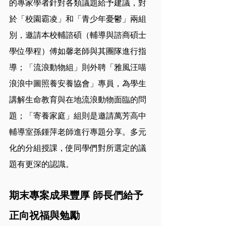
的專家學者針對各類議題給予建議，對
於「校園霸凌」和「青少年憂鬱」兩組
別，邀請本校輔諮碩（輔導與諮商碩士
學位學程）傅如馨老師與其團隊進行指
導；「流浪動物組」則外聘「雅風汪喵
浪浪中圖照養安養協會」專員，為學生
講解生命教育與在地流浪動物面臨的問
題；「寄養家庭」組則是邀請萬芳高中
輔導室孫鍾萍老師進行專題分享。多元
化的分組授課，使同學們對所選定的議
題有更深的認識。
期末專案成果豐厚 師長們給予
正向祝福與勉勵