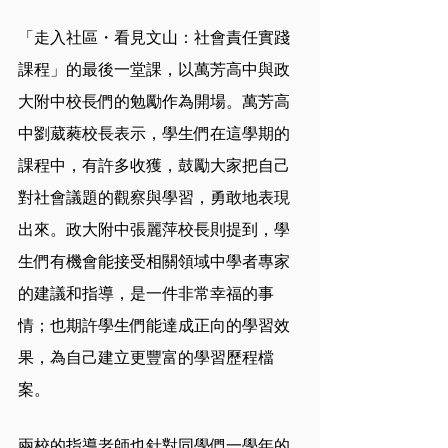
「走入社區・看見文山：社會責任實踐
課程」的最後一堂課，以萬芳高中與政
大附中校長們的勉勵作為開場。萬芳高
中劉葳蕤校長表示，學生們在這學期的
課程中，有許多收獲，鼓勵大家把自己
對社會議題的觀察與學習，勇敢地表現
出來。政大附中張麗萍校長則提到，學
生們有機會能接受相關領域中學者專家
的建議和指導，是一件非常幸福的事
情；也期許學生們能達成正向的學習效
果，為自己建立更豐富的學習歷程檔
案。
兩校的指導老師也針對同學們一學年的