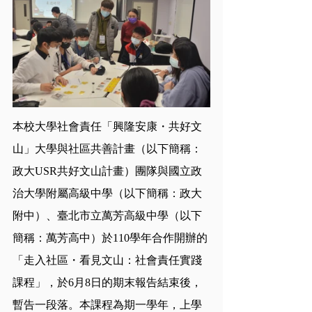
本校大學社會責任「興隆安康・共好文
山」大學與社區共善計畫（以下簡稱：
政大USR共好文山計畫）團隊與國立政
治大學附屬高級中學（以下簡稱：政大
附中）、臺北市立萬芳高級中學（以下
簡稱：萬芳高中）於110學年合作開辦的
「走入社區・看見文山：社會責任實踐
課程」，於6月8日的期末報告結束後，
暫告一段落。本課程為期一學年，上學