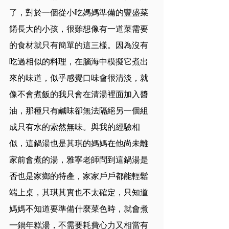
了，對於一個從小吃媽媽準備的豐盛菜
餚長大的小孩，很難想像有一道菜需要
的食材就只有簡單的這三樣。因為沒有
吃過相似的料理，在腦海中模擬它煮出
來的味道，似乎感覺口味會很清淡，就
像不會煮飯的我只會在清湯裡面加入醬
油，那種只有鹹味卻無法隔絕另一個組
成只有水的索然無味。與我的經驗相
似，這鍋湯也是其琪的媽媽在他尚未離
家前會煮的湯，雅寧老師問到這鍋湯是
否也是家鄉的特產，家家戶戶都能輕鬆
端上桌，其琪其實也不太確定，只知道
媽媽不知道要準備什麼菜色時，就會煮
一鍋年糕湯，不需要耗費心力又相當有