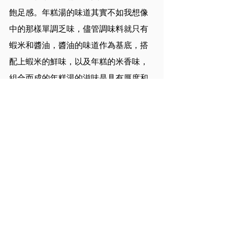
飽足感。年糕湯的味道其實不如我想像
中的那樣單調乏味，儘管調味料就只有
蝦米和醬油，醬油的味道作為基底，搭
配上蝦米的鮮味，以及年糕的米香味，
組合而成的年糕湯的滋味是具有厚度和
層次的，品嘗到的第一口就讓我覺得料
理的世界是多麼的莫測且美好。
這兩道菜是這次移民餐桌的重點，而我
自己設想它們對於其琪的意義，我想大
概可以分成兩個部分。對於像其琪這樣
漂流各地的人，家鄉的菜就像是可以隨
身攜帶的念想，只要思念起家鄉，就把
它們重現在眼前，讓自己可以四處為