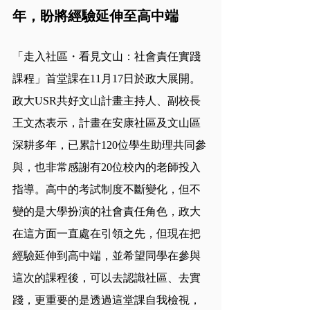
年，盼將經驗延伸至高中端
「走入社區・看見文山：社會責任實踐
課程」首堂課在11月17日於政大展開。
政大USR共好文山計畫主持人、副校長
王文杰表示，計畫在安康社區及文山區
深耕多年，已累計120位學生助理共同參
與，也非常感謝有20位校內的老師投入
指導。高中的考試制度不斷變化，但不
變的是大學扮演的社會責任角色，政大
在這方面一直處在引領之先，但現在把
經驗延伸到高中端，並希望同學在參與
這次的課程後，可以去認識社區、去實
踐，更重要的是透過這堂課自我檢視，