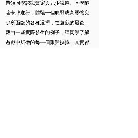
帶領同學認識貧窮與兒少議題。同學隨
著卡牌進行，體驗一個脆弱或高關懷兒
少所面臨的各種選擇，在遊戲的最後，
藉由一些實際發生的例子，讓同學了解
遊戲中所做的每一個艱難抉擇，其實都
是孩子們正面臨的困境，並帶領同學一
起思考身為高中生，現階段可以有哪些
行動？高中生也回應道，知道這些孩子
的處境的時候很沉重，但他們可以從關
心周遭的同學開始。
此次課程共有九週，接下來將帶領同學
參訪文山區關懷據點及老人日照中心，
並邀請萬芳高中黃小萍老師帶領同學認