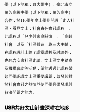
學（以下簡稱：政大附中）、臺北市立
萬芳高級中學（以下簡稱：萬芳高中）
合作，於110學年度上學期開設「走入社
區・看見文山：社會責任實踐課程」。
此課程以「兒少與家庭關懷」、「高齡
社會」以及「社區營造」為三大主軸，
在課程設計上除了課堂講授及討論外，
也包含安康社區走讀、文山區文史踏查
及機構參訪等活動，望能透過此課程帶
領同學認識文山區重要議題，啟發其對
於社會實踐之熱情並使同學具備發現與
解決問題之能力。
USR共好文山計畫深耕在地多