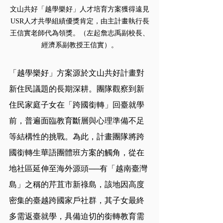
文山共好「越學樂好」人才培育方案獲得遠見
USR人才共學組績優獎肯定，由主計畫執行長
王信實老師代為領獎。（左起詹志禹副校長、
經濟系副教授王信實）。
「越學樂好」方案源於文山共好計畫對
新住民議題的長期深耕。團隊觀察到新
住民家庭子女在「跨國銜轉」回臺就學
前，普遍面臨教育斷層與心理準備不足
等結構性的挑戰。為此，計畫團隊將跨
國銜轉生華語團體班方案的觸角，從在
地社區延伸至海外源頭──有「越南臺灣
島」之稱的芹苴市新祿島，該地因高度
密集的臺越跨國家戶社群，其子女最終
多需返臺就學，具備迫切的銜轉教育需