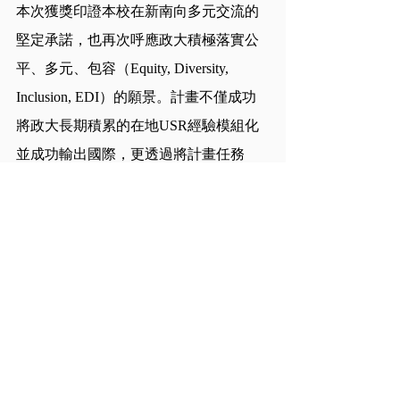
本次獲獎印證本校在新南向多元交流的
堅定承諾，也再次呼應政大積極落實公
平、多元、包容（Equity, Diversity, 
Inclusion, EDI）的願景。計畫不僅成功
將政大長期積累的在地USR經驗模組化
並成功輸出國際，更透過將計畫任務
「社團化」的永續機制，輔導學生轉型
創立「政大跨國學習者服務社」，確保
即便是外部資源退場，跨國實踐行動仍
能透過學生自主投入與校內輔導機制持
續運作，建構出互惠共生的永續合作生
態系。
欲了解更多文山共好計畫及「越學樂