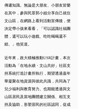
傳遞知識。無論是大朋友、小朋友皆樂
在其中，參與民眾郭小姐分享自己就住
文山區，在網路上看到活動宣傳後，便
決定帶小孩來看看，「可以認識社福團
體，還可以玩小遊戲、吃吃喝喝還不
錯。」他笑道。
近年來，政大積極推動USR計畫，本次
活動為「在地永續・文山共好」社區支
持系統打造計畫所執行，期望透過嘉年
華凝聚在地資源與彼此共識，共同為了
兒少福利與教育努力。也期能透過與文
山區居民及當地團體建立關係、相互支
持及協助，形塑居民的社區認同，促成