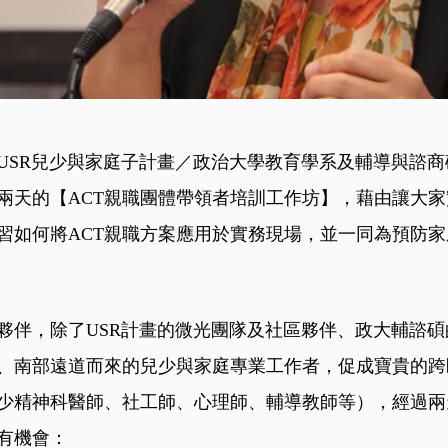
USR兒少與家庭子計畫／政治大學教育學系及輔導與諮
兩天的【ACT親職團體帶領者培訓工作坊】，藉由讓大
習如何將ACT親職方案應用於實務現場，並一同為預防
夥伴，除了USR計畫的微光團隊及社區夥伴、政大輔諮
、南部遠道而來的兒少與家庭專業工作者，促成寶貴的跨
少精神科醫師、社工師、心理師、輔導教師等），經過兩
有機會：