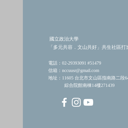
政大USR偕香港救世軍 探討
臺港扶貧與居住困境
國立政治大學
「多元共容．文山共好」共生社區打
電話：02-29393091 #51479
信箱：
nccuusr@gmail.com
地址：11605 台北市文山區指南路二段6
綜合院館南棟14樓271439